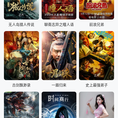
正片
正片
正片
无人岛猎人传说
聊斋志异之瞳人语
前浪兄弟
正片
正片
正片
古剑飘渺录
一眉归来
史上最强弟子