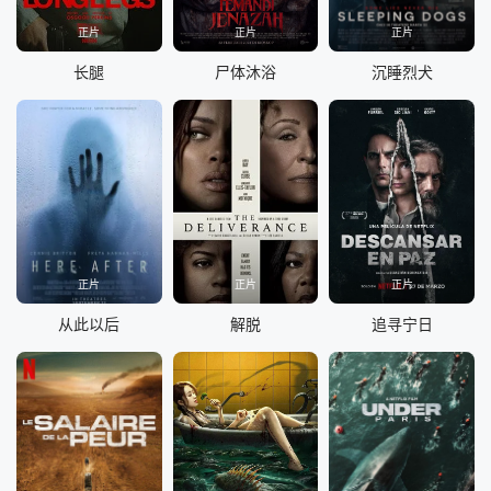
正片
正片
正片
长腿
尸体沐浴
沉睡烈犬
正片
正片
正片
从此以后
解脱
追寻宁日