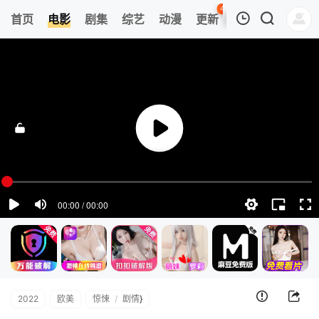
44
首页
电影
剧集
综艺
动漫
更新
热榜
APP
我的观影记录
KIMI
正片
清空
2022
欧美
惊悚
/
剧情
}