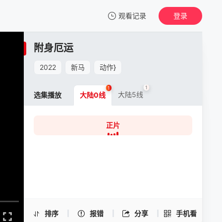
观看记录
登录
我的观影记录
附身厄运
附身厄运
正片
2022
新马
动作
}
清空
1
1
大陆5线
选集播放
大陆0线
正片
附身厄运 -正片
手机扫一扫继续看
排序
报错
分享
手机看