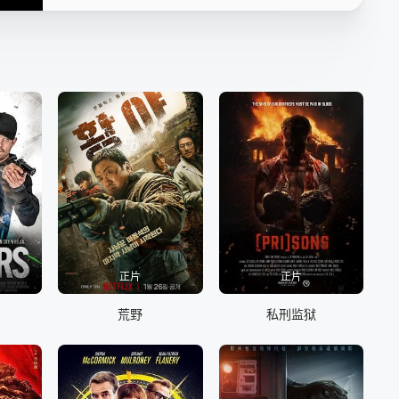
正片
正片
荒野
私刑监狱