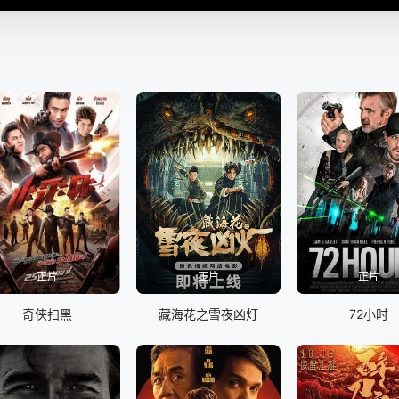
正片
正片
正片
奇侠扫黑
藏海花之雪夜凶灯
72小时