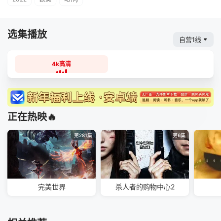
选集播放
自营1线
4k高清
正在热映🔥
第281集
第6集
完美世界
杀人者的购物中心2