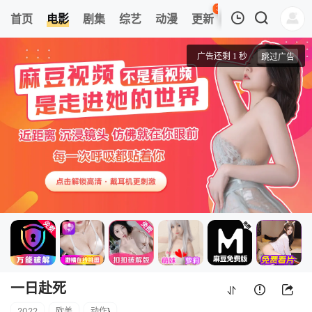
38
首页
电影
剧集
综艺
动漫
更新
热榜
APP
我的观影记录
一日赴死
4k高清
清空
一日赴死
2022
欧美
动作
}