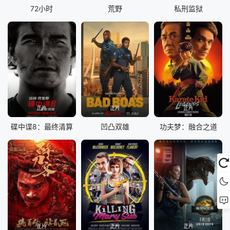
72小时
荒野
私刑监狱
正片
正片
正片
碟中谍8：最终清算
凹凸双雄
功夫梦：融合之道
正片
正片
正片