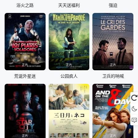
浴火之路
天天送福利
强迫
正片
正片
正片
荒诞外星迷
公园疯人
卫兵的呐喊
正片
正片
正片