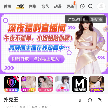
37
首页
电影
剧集
综艺
动漫
更新
热榜
APP
我的观影记录
扑克王
正片
清空
扑克王
2009
香港
剧情
/
喜剧
}