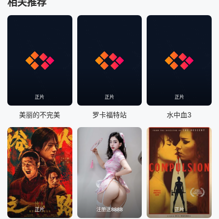
相关推荐
正片
正片
正片
美丽的不完美
罗卡福特站
水中血3
正片
注册送8888
正片