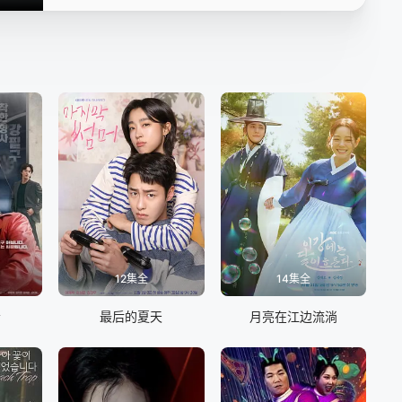
16
12集全
14集全
会
最后的夏天
月亮在江边流淌