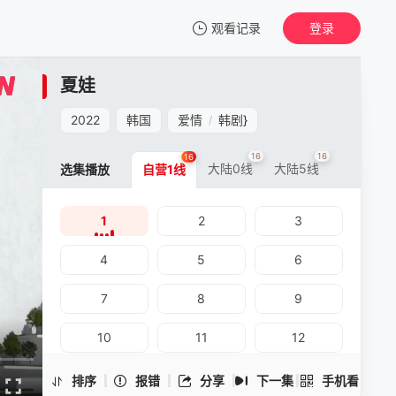
观看记录
登录
我的观影记录
夏娃
夏娃
1
2022
韩国
爱情
韩剧
}
/
清空
16
16
16
大陆0线
大陆5线
选集播放
自营1线
1
2
3
夏娃 -1
手机扫一扫继续看
4
5
6
7
8
9
10
11
12
13
14
15
排序
报错
分享
下一集
手机看