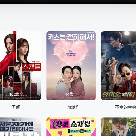
102集全
14集全
16集全
丑闻
一吻爆炸
不幸的幸