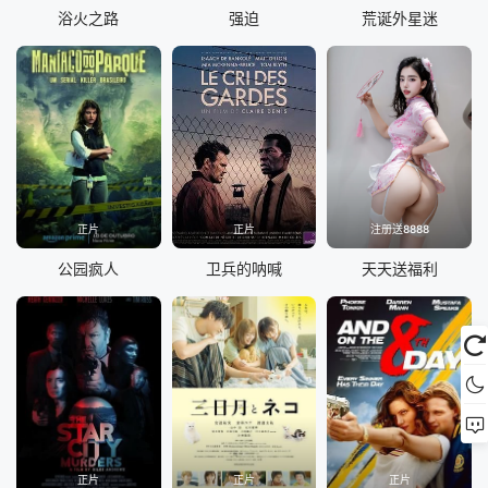
浴火之路
强迫
荒诞外星迷
正片
正片
注册送8888
公园疯人
卫兵的呐喊
天天送福利
正片
正片
正片