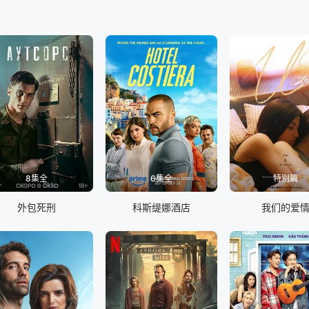
8集全
6集全
特别篇
外包死刑
科斯缇娜酒店
我们的爱