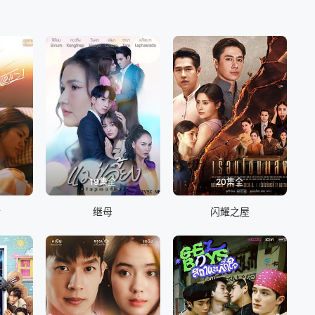
19集全
20集全
情
继母
闪耀之屋