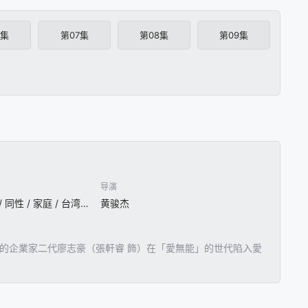
6集
第07集
第08集
第09集
导演
剧情 / 喜剧 / 爱情 / 同性 / 家庭 / 台湾剧
黄骏杰
的企業家二代廖志豪（張軒睿 飾）在「愛無能」的世代陷入愛