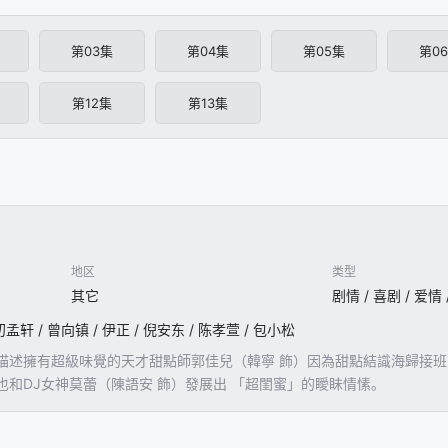
第03集
第04集
第05集
第0
第12集
第13集
地区
类型
其它
初孟轩 / 曾向镇 / 伊正 / 倪安东 / 陈孝萱 / 包小松
描述擁有超級味覺的天才甜點師郭佳兒（韓寧 飾）因為甜點結識海歸接班
也和DJ女神莫蕾（陳語安 飾）發展出 「超閨蜜」的瞹眛情愫。