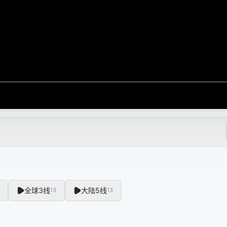
全球3线
大陆5线
13
13