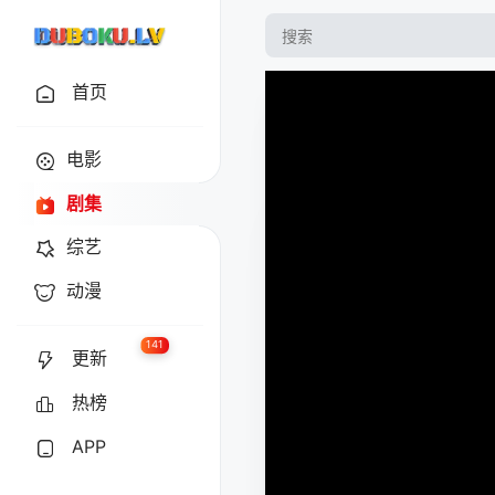
首页
电影
剧集
综艺
动漫
141
更新
热榜
APP