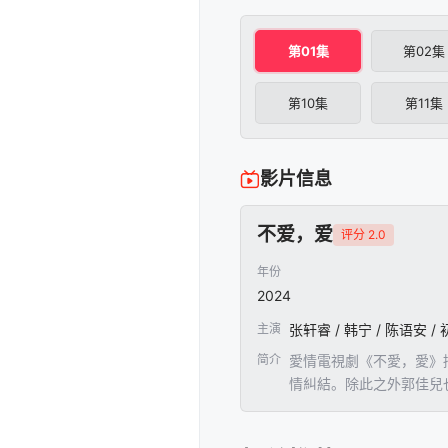
第01集
第02集
第10集
第11集
影片信息
不爱，爱
评分 2.0
年份
2024
主演
张轩睿 / 韩宁 / 陈语安 / 
简介
愛情電視劇《不愛，愛》
情糾結。除此之外郭佳兒