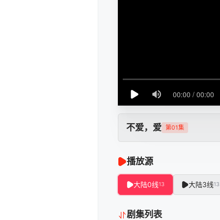
不爱，爱
第01集
播放源
大陆0线
大陆3线
13
13
剧集列表