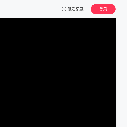
观看记录
登录
我的观影记录
不爱，爱
第01集
清空