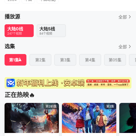
播放源
全部
大陆0线
大陆5线
247个视频
84个视频
选集
全部
第1集
第2集
第3集
第4集
第05集
正在热映🔥
第281集
第3集