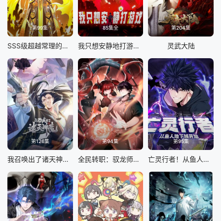
第99集
85集全
第204集
SSS级超越常理的圣骑士 动态漫画
我只想安静地打游戏 动态漫画
灵武大陆
第126集
第94集
第95集
我召唤出了诸天神魔 动态漫画 第一季
全民转职：驭龙师是最弱职业 动态漫画
亡灵行者！从鱼人地下城开始 动态漫画