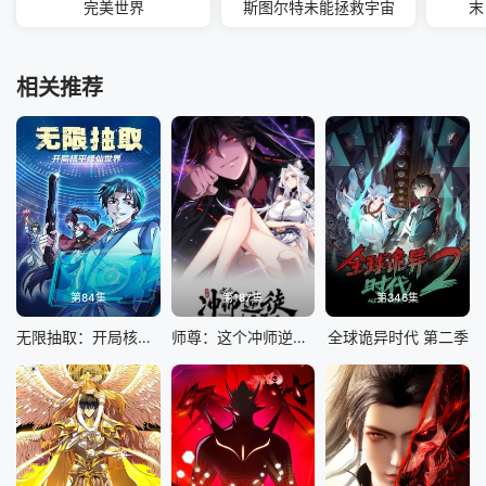
完美世界
斯图尔特未能拯救宇宙
末
相关推荐
第84集
第187集
第346集
无限抽取：开局核平修仙世界
师尊：这个冲师逆徒才不是圣子 动态漫画
全球诡异时代 第二季