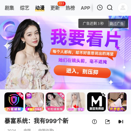
133
剧集
综艺
动漫
更新
热榜
APP
我的观影记录
暴富系统：我有999个新马甲 动态漫画
第1集
清空
暴富系统：我有999个新
2024
中国
中国动漫
}