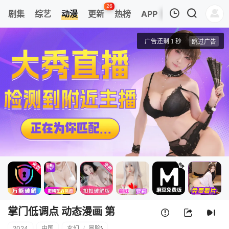
26
剧集
综艺
动漫
更新
热榜
APP
我的观影记录
掌门低调点 动态漫画 第三季
第1集
清空
掌门低调点 动态漫画 第
2024
中国
玄幻
/
冒险
}