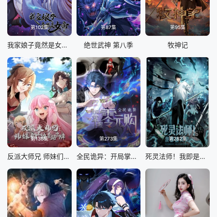
第102集
第87集
第95集
我家娘子竟然是女帝 动态漫画
绝世武神 第八季
牧神记
第135集
第273集
第282集
反派大师兄 师妹们不按套路出牌·动态漫画
全民诡异：开局掌握零元购
死灵法师！我即是天灾