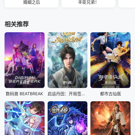
婚姻之后
丰臣兄弟！
相关推荐
第42集
第19集
第202集
数码兽 BEATBREAK
启运丹田：开局签到至尊丹田
都市古仙医