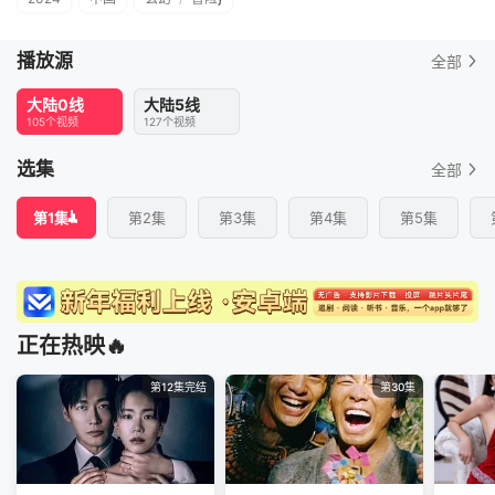
播放源
全部
大陆0线
大陆5线
105个视频
127个视频
选集
全部
第1集
第2集
第3集
第4集
第5集
正在热映🔥
第12集完结
第30集