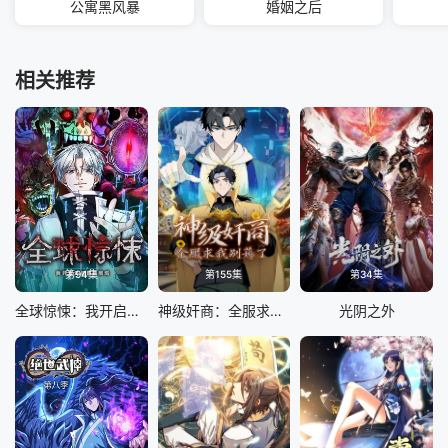
公寓黑风暴
婚姻之后
相关推荐
第94集
第155集
第34集
全球惊悚：我开启外挂自选商城 动态漫画
神级奸商：全服求我别薅了 动态漫画
光阴之外