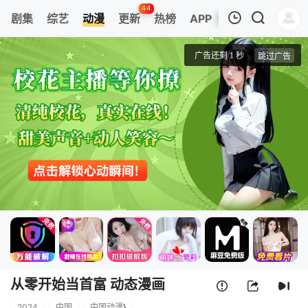
44
剧集
综艺
动漫
更新
热榜
APP
我的观影记录
从零开始当首富 动态漫画 第二季
第1集
清空
从零开始当首富 动态漫画
2024
中国
中国动漫
}