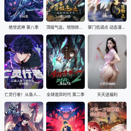
第86集
第128集
第105集
绝世武神 第八季
顶级气运，悄悄修练千年 动态漫画
掌门低调点 动态漫画 第三季
第95集
第347集
注册送8888
亡灵行者！从鱼人地下城开始 动态漫画
全球诡异时代 第二季
天天送福利