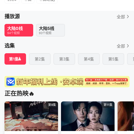
播放源
全部
大陆0线
大陆5线
94个视频
93个视频
选集
全部
第1集
第2集
第3集
第4集
第5集
正在热映🔥
第9集
第11集