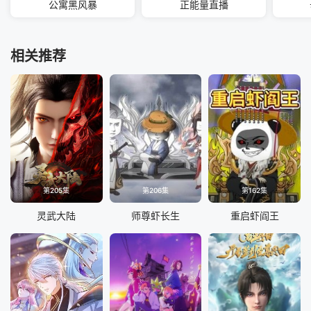
公寓黑风暴
正能量直播
相关推荐
第205集
第206集
第162集
灵武大陆
师尊虾长生
重启虾阎王