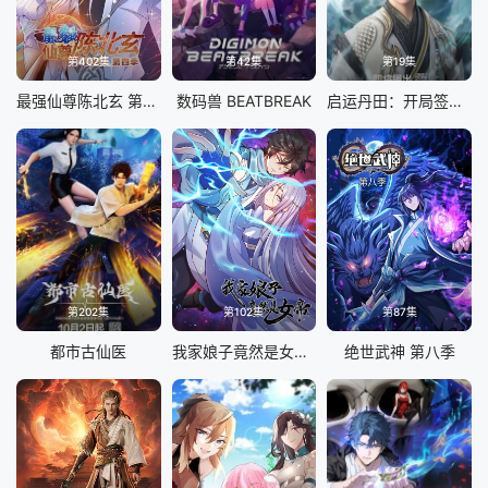
第402集
第42集
第19集
最强仙尊陈北玄 第四季·动态漫
数码兽 BEATBREAK
启运丹田：开局签到至尊丹田
第202集
第102集
第87集
都市古仙医
我家娘子竟然是女帝 动态漫画
绝世武神 第八季