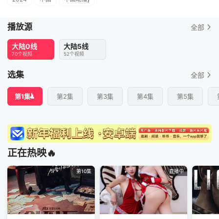
播放源
全部
大陆0线
大陆5线
70个视频
52个视频
选集
全部
第1集
第2集
第3集
第4集
第5集
正在热映🔥
第10集
直播中