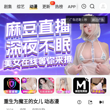
61
剧集
综艺
动漫
更新
热榜
APP
我的观影记录
重生为魔王的女儿 动态漫画
第1集
清空
重生为魔王的女儿 动态漫
2024
中国
中国动漫
}