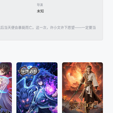
导演
未知
然后当天便会暴毙而亡。这一次，许小文许下愿望——一定要当