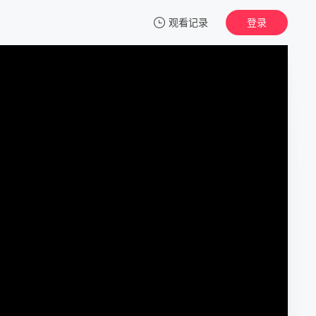
观看记录
登录
我的观影记录
我真的不想当第一
第1集
清空