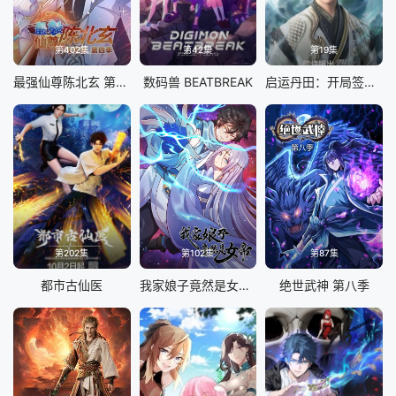
第402集
第42集
第19集
最强仙尊陈北玄 第四季·动态漫
数码兽 BEATBREAK
启运丹田：开局签到至尊丹田
第202集
第102集
第87集
都市古仙医
我家娘子竟然是女帝 动态漫画
绝世武神 第八季