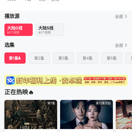
播放源
全部
大陆0线
大陆5线
80个视频
80个视频
选集
全部
第1集
第2集
第3集
第4集
第5集
正在热映🔥
第7集
第12集完结