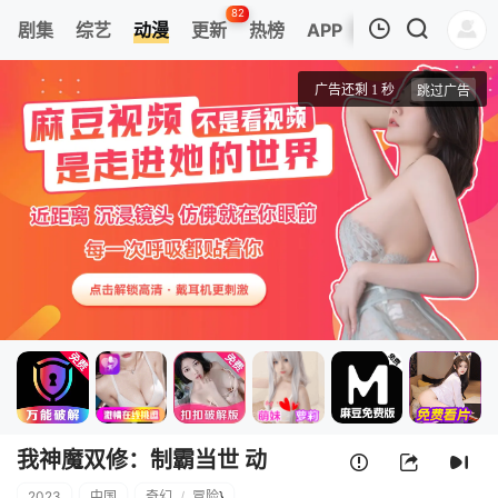
82
剧集
综艺
动漫
更新
热榜
APP
我的观影记录
我神魔双修：制霸当世 动态漫画 第一季
第1集
清空
我神魔双修：制霸当世 动
2023
中国
奇幻
/
冒险
}