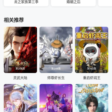
龙之家族第三季
婚姻之后
相关推荐
第205集
第206集
第162集
灵武大陆
师尊虾长生
重启虾阎王