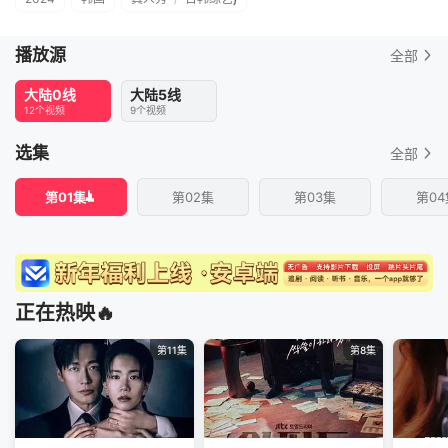
播放源
全部
大陆0线
大陆5线
12个视频
9个视频
选集
全部
第01集
第02集
第03集
第04
正在热映🔥
第11集
第8集