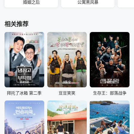
婚姻之后
公寓黑风暴
相关推荐
第82期
9集全
10期全
拜托了冰箱 第二季
豆豆笑笑
生存王：部落战争