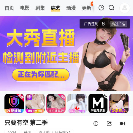
42
首页
电影
剧集
综艺
动漫
更新
热榜
APP
我的观影记录
只要有空 第二季
第01集
清空
只要有空 第二季
2024
韩国
真人秀
/
日韩综艺
}