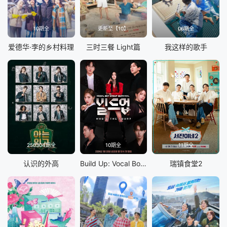
10期全
更新至【10】
06期全
爱德华·李的乡村料理
三时三餐 Light篇
我这样的歌手
250304期全
10期全
11期全
认识的外高
Build Up: Vocal Boy Group Survivor
瑞镇食堂2