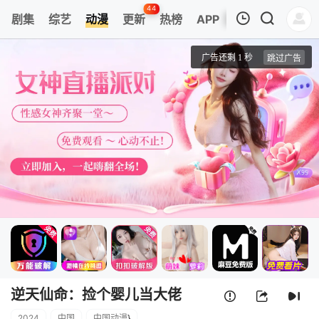
44
剧集
综艺
动漫
更新
热榜
APP
我的观影记录
逆天仙命：捡个婴儿当大佬
第1集
清空
逆天仙命：捡个婴儿当大佬
2024
中国
中国动漫
}