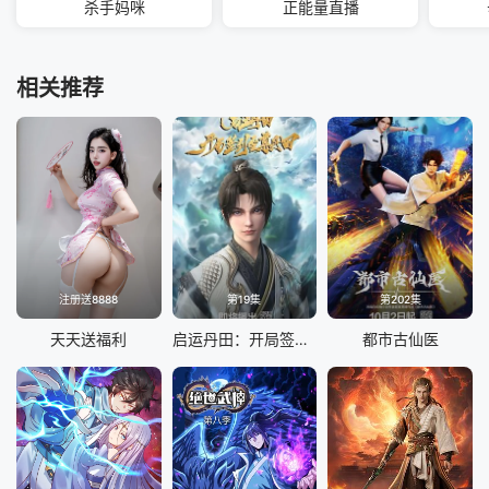
杀手妈咪
正能量直播
相关推荐
注册送8888
第19集
第202集
天天送福利
启运丹田：开局签到至尊丹田
都市古仙医