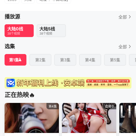
播放源
全部
大陆0线
大陆5线
38个视频
38个视频
选集
全部
第1集
第2集
第3集
第4集
第5集
正在热映🔥
第4集
直播中