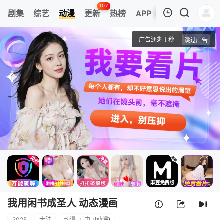
107
剧集
综艺
动漫
更新
热榜
APP
我的观影记录
我用闲书成圣人 动态漫画
第1集
清空
我用闲书成圣人 动态漫画
2025
大陆
动漫
/
中国动漫
}