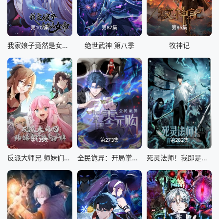
第102集
第87集
第95集
我家娘子竟然是女帝 动态漫画
绝世武神 第八季
牧神记
第135集
第273集
第282集
反派大师兄 师妹们不按套路出牌·动态漫画
全民诡异：开局掌握零元购
死灵法师！我即是天灾