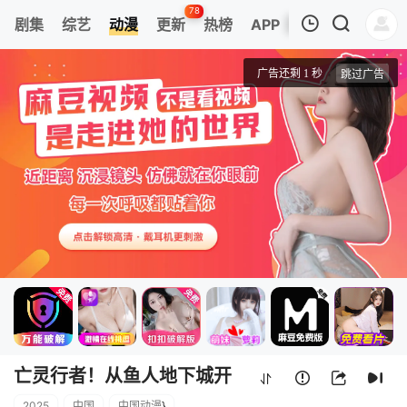
78
剧集
综艺
动漫
更新
热榜
APP
我的观影记录
亡灵行者！从鱼人地下城开始 动态漫画
第1集
清空
亡灵行者！从鱼人地下城开
2025
中国
中国动漫
}