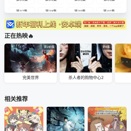
第37集
第38集
第39集
第40集
第41集
第42集
第43集
第44集
第45集
第46集
第47集
第48集
正在热映🔥
第49集
第50集
第51集
第52集
第281集
第6集
第53集
第54集
第55集
第56集
第57集
第58集
第59集
第60集
完美世界
杀人者的购物中心2
第61集
第62集
第63集
第64集
第65集
第66集
第67集
第68集
相关推荐
第69集
第70集
第71集
第72
第73集
第74集
第75集
第76集
第77集
第78集
第79集
第80集