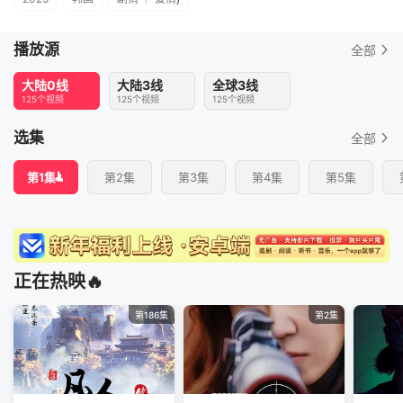
播放源
全部
大陆0线
大陆3线
全球3线
125个视频
125个视频
125个视频
选集
全部
第1集
第2集
第3集
第4集
第5集
正在热映🔥
第186集
第2集