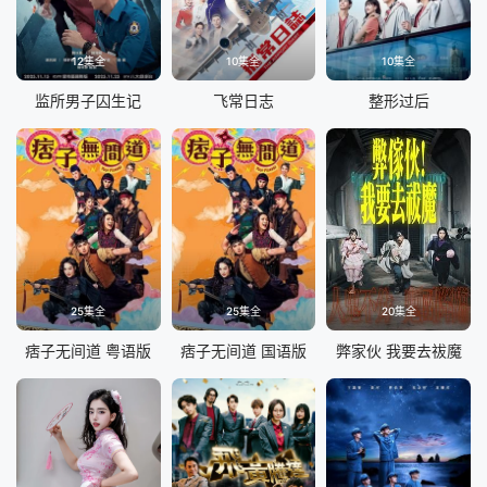
12集全
10集全
10集全
监所男子囚生记
飞常日志
整形过后
25集全
25集全
20集全
痞子无间道 粤语版
痞子无间道 国语版
弊家伙 我要去祓魔