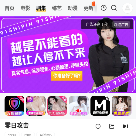
121
首页
电影
剧集
综艺
动漫
更新
热榜
APP
我的观影记录
零日攻击
第1集
清空
零日攻击
2025
中国
台湾剧
}