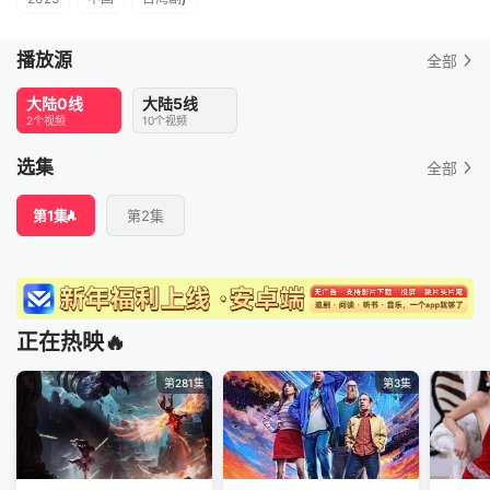
播放源
全部
大陆0线
大陆5线
2个视频
10个视频
选集
全部
第1集
第2集
正在热映🔥
第281集
第3集