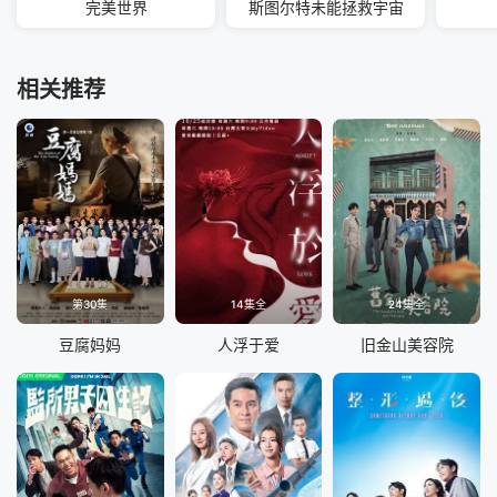
完美世界
斯图尔特未能拯救宇宙
相关推荐
第30集
14集全
24集全
豆腐妈妈
人浮于爱
旧金山美容院