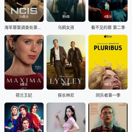
20集全
第6集
6集全
海军罪案调查处第二十三季
乌鸦女孩
看不见的罪 第二季
6集全
第4集
9集全
荷兰王妃
探长林尼
同乐者第一季