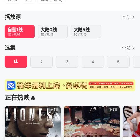
播放源
全部
自营1线
大陆0线
大陆5线
10个视频
10个视频
10个视频
选集
全部
1
2
3
4
5
正在热映🔥
第1集
第9集