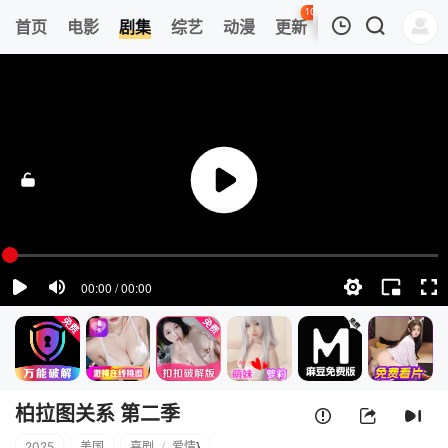
106
首页
电影
剧集
综艺
动漫
更新
热榜
APP
我的观影记录
柏拉图关系 第二季
1
清空
柏拉图关系 第二季
2025
美国
喜剧
/
爱情
}