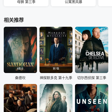
母狮 第三季
公寓黑风暴
相关推荐
8集全
第7集
第4集
桑德坎
神探默多克 第十九季
切尔西侦探 第三季