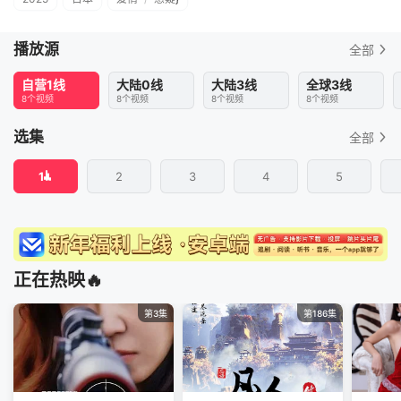
播放源
全部
自营1线
大陆0线
大陆3线
全球3线
8个视频
8个视频
8个视频
8个视频
选集
全部
1
2
3
4
5
正在热映🔥
第3集
第186集