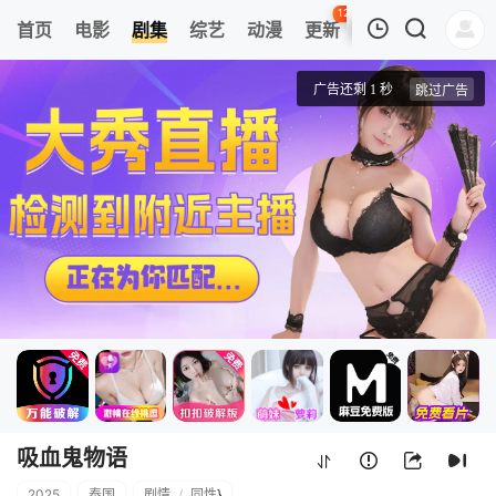
123
首页
电影
剧集
综艺
动漫
更新
热榜
APP
我的观影记录
吸血鬼物语
1
清空
吸血鬼物语
2025
泰国
剧情
/
同性
}