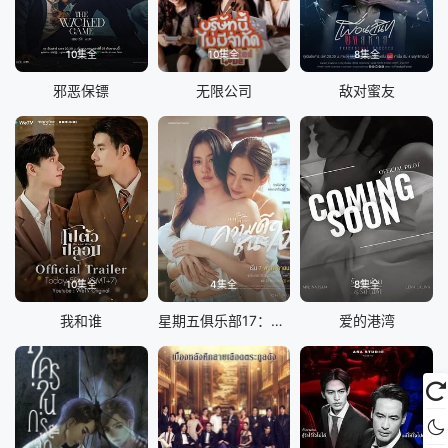
10集全
10集全
8集全
邪恶保镖
无限公司
敌对蜜友
10集全
4集全
8集全
我和谁
星期五俱乐部17：善良赢得人心
爱的港湾