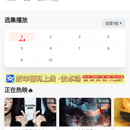
选集播放
自营1线
1
2
3
4
5
6
7
8
9
10
正在热映🔥
第6集
第281集