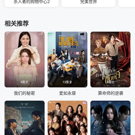
杀人者的购物中心2
完美世界
相关推荐
8集全
13集全
8集全
我们的秘密
爱如永昼
算命师的逆袭