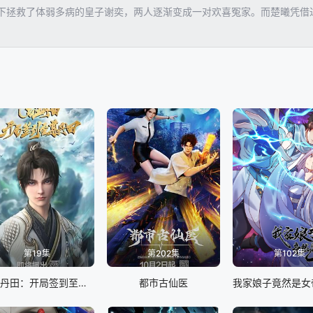
下拯救了体弱多病的皇子谢奕，两人逐渐变成一对欢喜冤家。而楚曦凭借
第19集
第202集
第102集
启运丹田：开局签到至尊丹田
都市古仙医