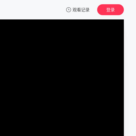
观看记录
登录
我的观影记录
王妃她只想搞事业
第1集
清空