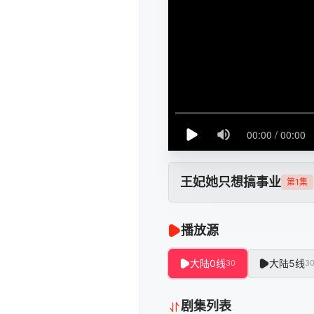
王妃她只想搞事业
第1集
播放源
大陆0线
大陆5线
30
3
剧集列表