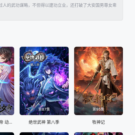
过人的武功谋略，不但得以建功立业，还打破了大安国男尊女卑
第87集
第95集
我家娘子竟然是女帝 动态漫画
绝世武神 第八季
牧神记