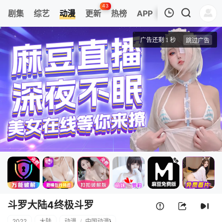
43
剧集
综艺
动漫
更新
热榜
APP
我的观影记录
斗罗大陆4终极斗罗
第1集
清空
斗罗大陆4终极斗罗
2022
大陆
动漫
/
中国动漫
}