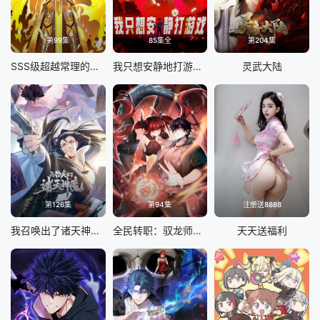
第99集
85集全
第204集
SSS级超越常理的圣骑士 动态漫画
我只想安静地打游戏 动态漫画
灵武大陆
第126集
第94集
注册送8888
我召唤出了诸天神魔 动态漫画 第一季
全民转职：驭龙师是最弱职业 动态漫画
天天送福利