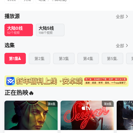
播放源
全部
大陆0线
大陆5线
52个视频
198个视频
选集
全部
第1集
第2集
第3集
第4集
第5集.
正在热映🔥
第6集
第8集