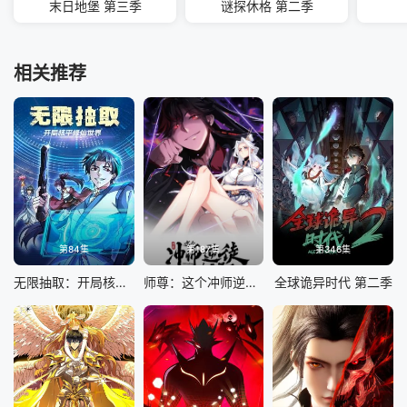
末日地堡 第三季
谜探休格 第二季
相关推荐
第84集
第187集
第346集
无限抽取：开局核平修仙世界
师尊：这个冲师逆徒才不是圣子 动态漫画
全球诡异时代 第二季