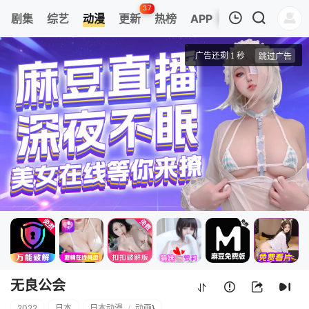
37
剧集
综艺
动漫
更新
热榜
APP
我的观影记录
无良公会
第1集
清空
无良公会
2022
日本
日本动漫
/
动画
}