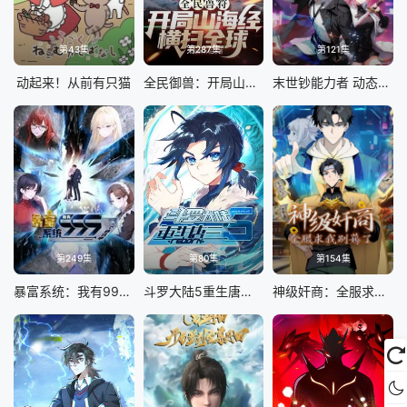
第43集
第287集
第121集
动起来！从前有只猫
全民御兽：开局山海经，我横扫全球
末世钞能力者 动态漫画
第249集
第80集
第154集
暴富系统：我有999个新马甲 动态漫画
斗罗大陆5重生唐三 动态漫画
神级奸商：全服求我别薅了 动态漫画