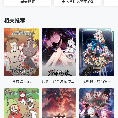
完美世界
杀人者的购物中心2
相关推荐
第43集
第187集
第60集
考拉绘日记
师尊：这个冲师逆徒才不是圣子 动态漫画
我真的不想当第一