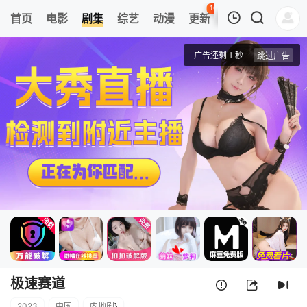
101
首页
电影
剧集
综艺
动漫
更新
热榜
APP
我的观影记录
极速赛道
第01集
清空
极速赛道
2023
中国
内地剧
}