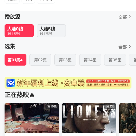
播放源
全部
大陆0线
大陆5线
36个视频
36个视频
选集
全部
第01集
第02集
第03集
第04集
第05集
正在热映🔥
第10集
第2集