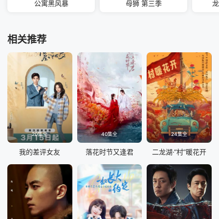
公寓黑风暴
母狮 第三季
龙
相关推荐
20集全
40集全
24集全
我的差评女友
落花时节又逢君
二龙湖·“村”暖花开