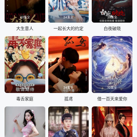
40集全
24集全
29集全
大生意人
一起长大的约定
白夜破晓
24集全
24集全
12集全
毒舌家庭
孤鸢
借一百天来爱你