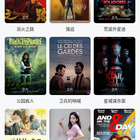
正片
正片
正片
浴火之路
强迫
荒诞外星迷
正片
正片
正片
公园疯人
卫兵的呐喊
星城谋杀案