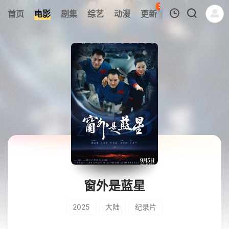
30
首页
电影
剧集
综艺
动漫
更新
热榜
APP
我的观影记录
暂无观看影片的记录
窗外是蓝星
2025
大陆
纪录片