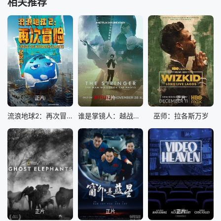
相关推荐
正片
正片
正片
流浪地球2：再次冒险
谁是掌镜人：越战经典照片之谜
巫师：拉各斯万岁
正片
正片
正片