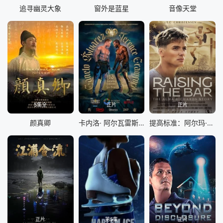
追寻幽灵大象
窗外是蓝星
音像天堂
5集全
正片
正片
颜真卿
卡内洛· 阿尔瓦雷斯 vs 特伦斯·克劳福德
提高标准：阿尔玛·理查兹的故事
正片
第5集
正片