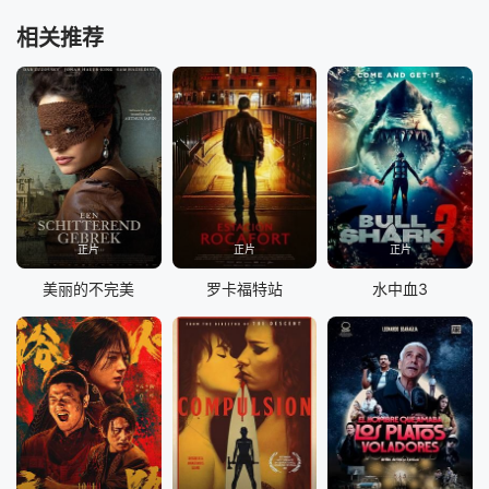
相关推荐
正片
正片
正片
美丽的不完美
罗卡福特站
水中血3