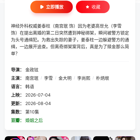
立即播放
收藏
神经外科权威姜泰柱（南宫珉 饰）因为老婆高世允（李雪
饰）在提出离婚的第二日突然遭到神秘绑架，瞬间被警方锁定
为头号通缉犯。为救出失踪的妻子，姜泰柱一边躲避警方的通
缉，一边展开追查。但离奇绑架案背后，真是为了赎金那么简
单？
导演：
金政铉
主演：
南宫珉
/
李雪
/
金大明
/
李尚熙
/
朴炳垠
语言：
韩语
上映：
2026-07-04
更新：
2026-08-04
集数：
第10集
豆瓣：
婚姻之后