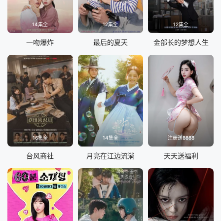
14集全
12集全
12集全
一吻爆炸
最后的夏天
金部长的梦想人生
16集全
14集全
注册送8888
台风商社
月亮在江边流淌
天天送福利