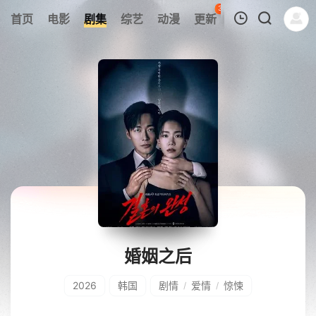
30
首页
电影
剧集
综艺
动漫
更新
热榜
APP
我的观影记录
暂无观看影片的记录
婚姻之后
2026
韩国
剧情
爱情
惊悚
/
/