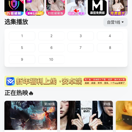
选集播放
自营1线
1
2
3
4
5
6
7
8
9
10
正在热映🔥
第281集
第6集