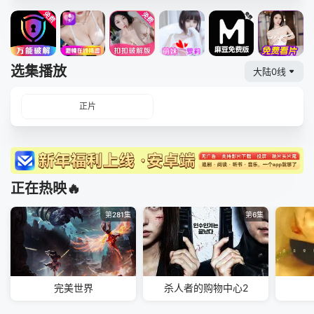
选集播放
大陆0线
正片
正在热映🔥
第281集
第6集
完美世界
杀人者的购物中心2