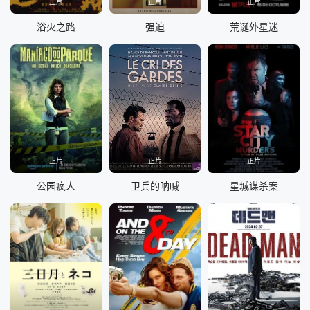
正片
正片
正片
浴火之路
强迫
荒诞外星迷
正片
正片
正片
公园疯人
卫兵的呐喊
星城谋杀案