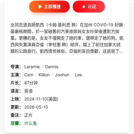
立即播放
收藏
女同志道具師凱西（卡姆·基利恩 飾）在加州 COVID-19 封鎖
最嚴格期間，於一家破舊的汽車旅館與女友吵架後遭對方拋
棄。更糟的是，女友不僅開走了她的車，還帶走了她的狗。凱
西與失業演員亞倫（李柱憲 飾）結伴，踏上了前往加拿大試
鏡的公路旅行。凱西憤世嫉俗，亞倫則盲目樂觀，這造就了一
部幽默的「怪咖搭檔」公路電影。
导演：
Laramie
/
Dennis
主演：
Cam
/
Killion
/
Joohun
/
Lee
片长：
87分钟
语言：
英语
上映：
2024-11-10(美国)
更新：
2026-05-10
备注：
正片
豆瓣：
什么鬼