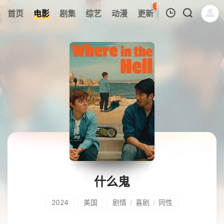
38
首页
电影
剧集
综艺
动漫
更新
热榜
APP
我的观影记录
暂无观看影片的记录
什么鬼
2024
美国
剧情
喜剧
同性
/
/