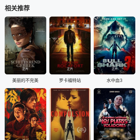
相关推荐
正片
正片
正片
美丽的不完美
罗卡福特站
水中血3