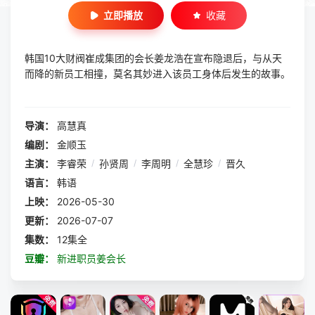
立即播放
收藏
韩国10大财阀崔成集团的会长姜龙浩在宣布隐退后，与从天
而降的新员工相撞，莫名其妙进入该员工身体后发生的故事。
导演：
高慧真
编剧：
金顺玉
主演：
李睿荣
/
孙贤周
/
李周明
/
全慧珍
/
晋久
语言：
韩语
上映：
2026-05-30
更新：
2026-07-07
集数：
12集全
豆瓣：
新进职员姜会长