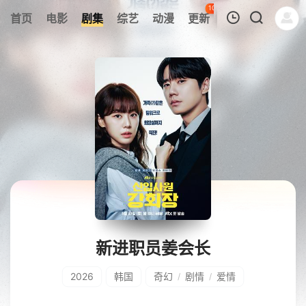
107
首页
电影
剧集
综艺
动漫
更新
热榜
APP
我的观影记录
暂无观看影片的记录
新进职员姜会长
2026
韩国
奇幻
剧情
爱情
/
/