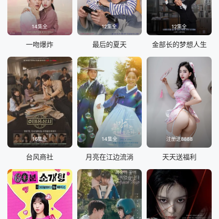
14集全
12集全
12集全
一吻爆炸
最后的夏天
金部长的梦想人生
16集全
14集全
注册送8888
台风商社
月亮在江边流淌
天天送福利