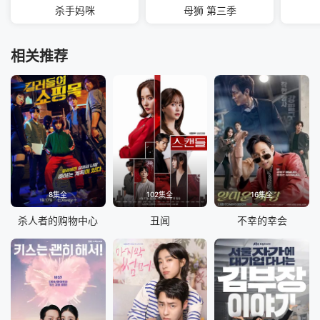
杀手妈咪
母狮 第三季
相关推荐
8集全
102集全
16集全
杀人者的购物中心
丑闻
不幸的幸会