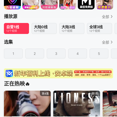
播放源
全部
自营1线
大陆0线
大陆3线
全球3线
12个视频
12个视频
12个视频
12个视频
选集
全部
1
2
3
4
5
正在热映🔥
第4集
第1集