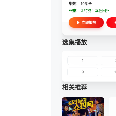
集数：
10集全
豆瓣：
金特务：本色回归
立即播放
选集播放
1
9
相关推荐