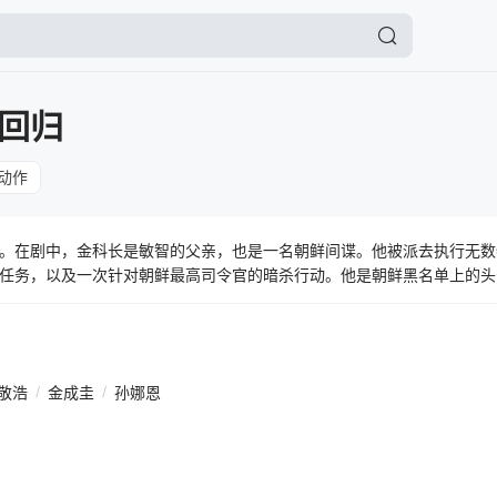
回归
动作
。在剧中，金科长是敏智的父亲，也是一名朝鲜间谍。他被派去执行无数
任务，以及一次针对朝鲜最高司令官的暗杀行动。他是朝鲜黑名单上的头
密。同时他还是一位单身父亲，带着一个女儿，在韩国一家小型储蓄银行
敬浩
/
金成圭
/
孙娜恩