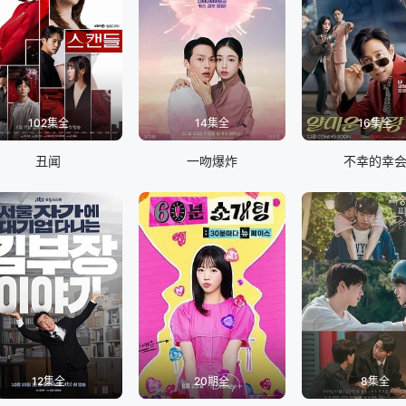
102集全
14集全
16集全
丑闻
一吻爆炸
不幸的幸
12集全
20期全
8集全