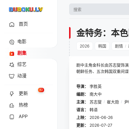
首页
金特务：本色
电影
2026
韩国
剧情
/
剧集
综艺
剧中主角金科长由苏志燮饰演
朝鲜任务、五次韩国双重间谍
动漫
时炸弹，其存在必须对韩国保
过着平凡的生活。
导演：
李胜英
82
更新
编剧：
南大中
主演：
苏志燮
/
崔大勋
/
尹
热榜
语言：
韩语
APP
上映：
2026-06-26
更新：
2026-07-27