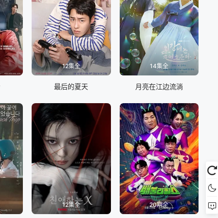
12集全
14集全
会
最后的夏天
月亮在江边流淌
12集全
20期全