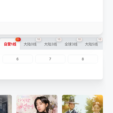
10
10
10
10
10
自营1线
大陆0线
大陆3线
全球3线
大陆5线
6
7
8