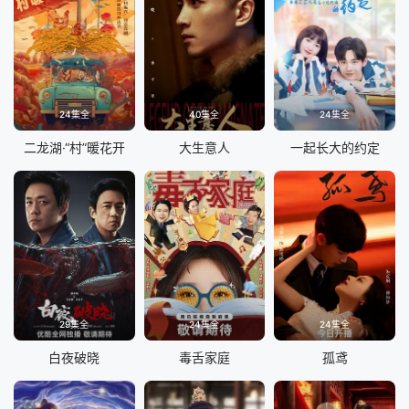
24集全
40集全
24集全
二龙湖·“村”暖花开
大生意人
一起长大的约定
29集全
24集全
24集全
白夜破晓
毒舌家庭
孤鸢