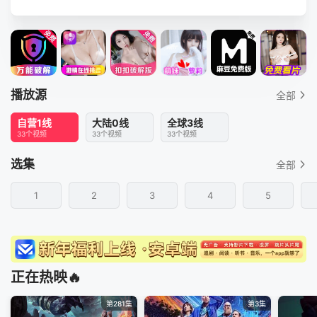
播放源
全部
自营1线
大陆0线
全球3线
33个视频
33个视频
33个视频
选集
全部
1
2
3
4
5
正在热映🔥
第281集
第3集