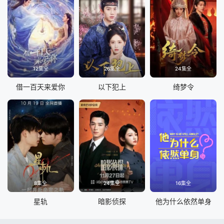
12集全
26集全
24集全
借一百天来爱你
以下犯上
绮梦令
8集全
24集全
16集全
星轨
暗影侦探
他为什么依然单身