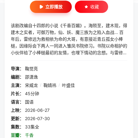
立即播放
收藏
该剧改编自十四郎的小说《千香百媚》。海陨至，建木现，得
建木之实者，可御万物，仙、妖、魔三族为之陷入血战... 百
年后，雷修远为救相依为命的大哥，有意接近青丘孤女小棒
槌，因缘际会下两人一同进入雏凤书院修习。书院以命相护的
小伙伴给了小棒槌最初的友情，也埋下情动的念想。与雷修远
也从好友到互相倾慕，最终进入同一门派，就在两颗心越靠越
近之时，身世之谜也逐步揭开，小棒槌也不断脱胎换骨成了冰
导演：
鞠觉亮
雪之姿的姜黎非。这闻所未闻的资质，令有心之人追查她的身
编剧：
邵潇逸
世和来历。雷修远一路生死相随，在众人对异族秘辛的追逐
主演：
宋威龙
/
鞠婧祎
/
叶盛佳
里，走入雾一般的迷阵。相
片长：
45分钟
语言：
国语
上映：
2026-06-27
更新：
2026-07-30
集数：
33集全
豆瓣：
千香