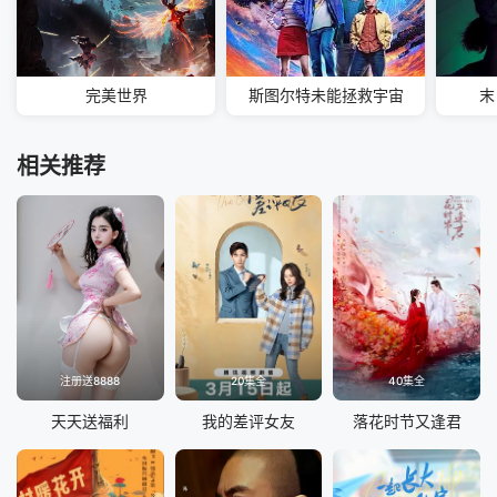
完美世界
斯图尔特未能拯救宇宙
末
相关推荐
注册送8888
20集全
40集全
天天送福利
我的差评女友
落花时节又逢君