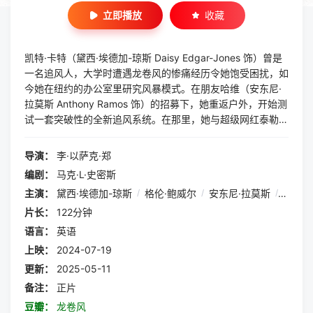
立即播放
收藏
凯特·卡特（黛西·埃德加-琼斯 Daisy Edgar-Jones 饰）曾是
一名追风人，大学时遭遇龙卷风的惨痛经历令她饱受困扰，如
今她在纽约的办公室里研究风暴模式。在朋友哈维（安东尼·
拉莫斯 Anthony Ramos 饰）的招募下，她重返户外，开始测
试一套突破性的全新追风系统。在那里，她与超级网红泰勒·
欧文斯（格伦·鲍威尔 Glen Powell 饰）不期而遇。性格鲁莽
又颇具魅力的泰勒带领着一支团队四处追风，并在网上直播他
导演：
李·以萨克·郑
们的追风经历，风暴越刺激他们越兴奋。 随着风暴季节来
编剧：
马克·L·史密斯
临，前所未见的骇人风暴也频繁出现。凯特、泰勒和他们的团
主演：
黛西·埃德加-琼斯
/
格伦·鲍威尔
/
安东尼·拉莫斯
/
大卫·
队必须争分夺秒，才有可能在多个龙卷风暴的交汇中逃出生
天。
片长：
122分钟
语言：
英语
上映：
2024-07-19
更新：
2025-05-11
备注：
正片
豆瓣：
龙卷风