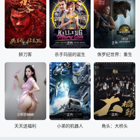
正片
正片
正片
醉刀客
杀手玛丽的诞生
侏罗纪世界：重生
注册送8888
正片
正片
天天送福利
小弟的机器人
角头：大桥头