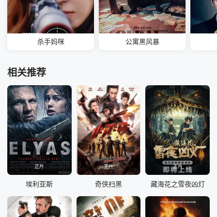
杀手妈咪
公寓黑风暴
相关推荐
正片
正片
正片
埃利亚斯
奇侠扫黑
藏海花之雪夜凶灯