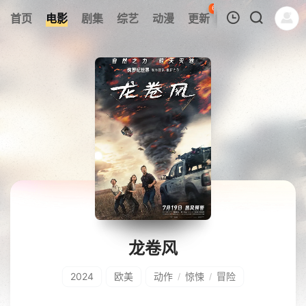
63
首页
电影
剧集
综艺
动漫
更新
热榜
APP
我的观影记录
暂无观看影片的记录
龙卷风
2024
欧美
动作
惊悚
冒险
/
/