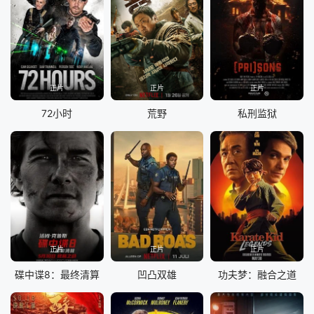
正片
正片
正片
72小时
荒野
私刑监狱
正片
正片
正片
碟中谍8：最终清算
凹凸双雄
功夫梦：融合之道