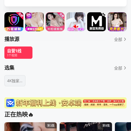
播放源
全部
自营1线
1个视频
选集
全部
4K独家首发
正在热映🔥
第3集
第9集