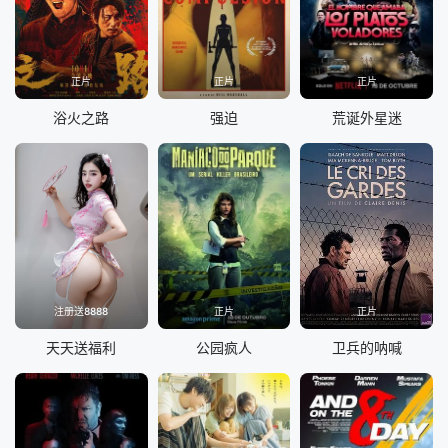
正片
正片
正片
浴火之路
强迫
荒诞外星迷
注册送8888
正片
正片
天天送福利
公园疯人
卫兵的呐喊