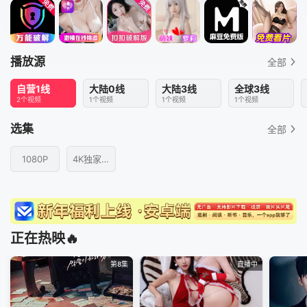
播放源
全部
自营1线
大陆0线
大陆3线
全球3线
2个视频
1个视频
1个视频
1个视频
选集
全部
1080P
4K独家首发
正在热映🔥
第8集
直播中