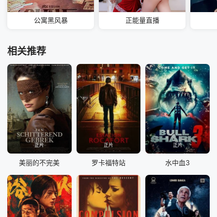
公寓黑风暴
正能量直播
相关推荐
正片
正片
正片
美丽的不完美
罗卡福特站
水中血3