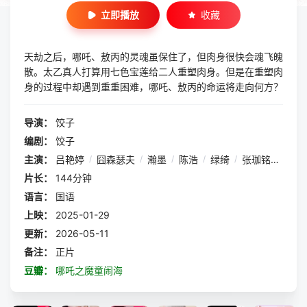
立即播放
收藏
天劫之后，哪吒、敖丙的灵魂虽保住了，但肉身很快会魂飞魄
散。太乙真人打算用七色宝莲给二人重塑肉身。但是在重塑肉
身的过程中却遇到重重困难，哪吒、敖丙的命运将走向何方？
导演：
饺子
编剧：
饺子
主演：
吕艳婷
/
囧森瑟夫
/
瀚墨
/
陈浩
/
绿绮
/
张珈铭
/
杨卫
片长：
144分钟
语言：
国语
上映：
2025-01-29
更新：
2026-05-11
备注：
正片
豆瓣：
哪吒之魔童闹海