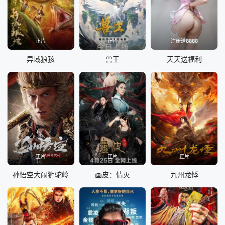
正片
正片
注册送8888
异域狼孩
兽王
天天送福利
正片
正片
正片
孙悟空大闹狮驼岭
画皮：情灭
九州龙悸