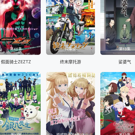
第46集
12集全
第13集
假面骑士ZEZTZ
终末摩托游
娑婆气
第12集
婚戒物语第2季13
第13集