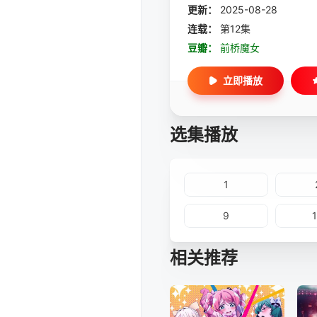
更新：
2025-08-28
连载：
第12集
豆瓣：
前桥魔女
立即播放
选集播放
1
9
相关推荐