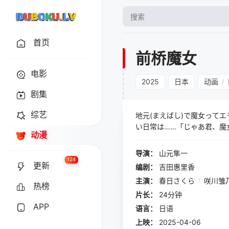
首页
前桥魔女
电影
2025
日本
动画
/
剧集
综艺
地元(まえばし)で魔女ってエ
い日常は……「じゃあ君、魔
动漫
繋がっていて――新里(にいさ
やめて、お客さんの願い叶え
导演：
山元隼一
上泉(かみいずみ)マイ 「
124
更新
编剧：
吉田惠里香
最高に刺激的な魔女たち、、
主演：
春日さくら
/
咲川雏
お花屋さん。心の奥にある、
热榜
片长：
24分钟
APP
语言：
日语
上映：
2025-04-06