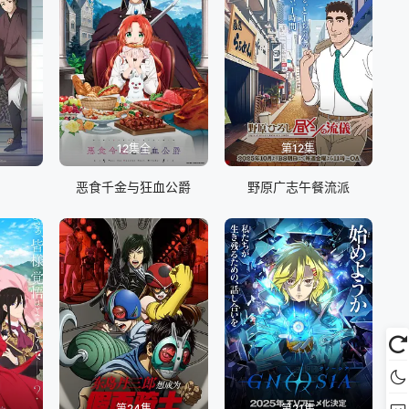
12集全
第12集
恶食千金与狂血公爵
野原广志午餐流派
第24集
第21集