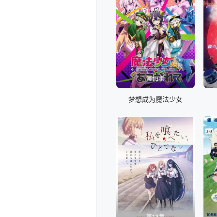
第13集
梦想成为魔法少女
第13集