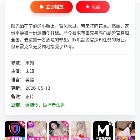
立即播放
收藏
阳光洒在宁静的小镇上，微风吹过，带来阵阵花香。然而，这
份平静被一份逮捕令打破。命令要求布雷克与熊爪副警官穿越
全国，去逮捕一名危险的罪犯。熊爪副警官深知任务的艰巨，
但布雷克义无反顾地接受了命令。
导演：
未知
主演：
未知
语言：
英语
更新：
2026-05-13
备注：
正片
豆瓣：
逮捕令：破坏者法则