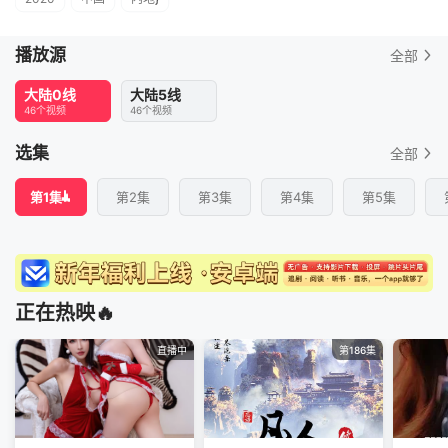
播放源
全部
大陆0线
大陆5线
46个视频
46个视频
选集
全部
第1集
第2集
第3集
第4集
第5集
正在热映🔥
直播中
第186集