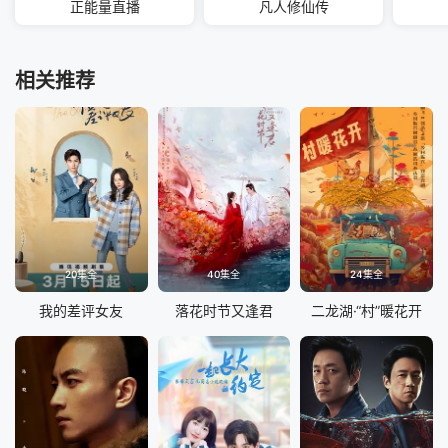
正能量直播
凡人修仙传
相关推荐
20集全
40集全
24集全
我的差评女友
落花时节又逢君
二龙湖·“村”暖花开