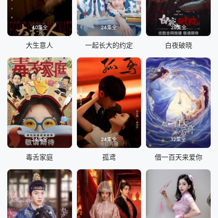
40集全
24集全
29集全
大生意人
一起长大的约定
白夜破晓
24集全
24集全
12集全
毒舌家庭
孤鸢
借一百天来爱你