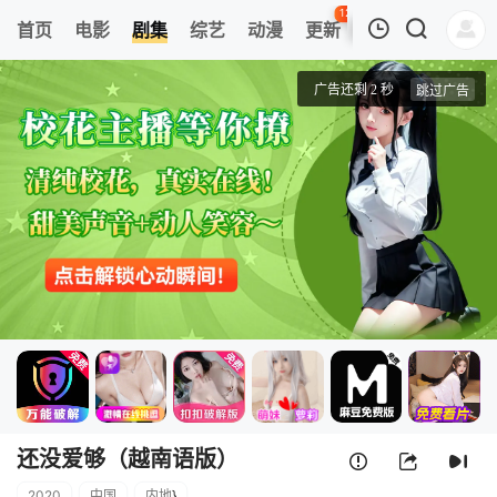
126
首页
电影
剧集
综艺
动漫
更新
热榜
APP
我的观影记录
还没爱够（越南语版）
第1集
清空
还没爱够（越南语版）
2020
中国
内地
}