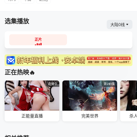
选集播放
大陆0线
正片
正在热映🔥
直播中
第281集
正能量直播
完美世界
杀