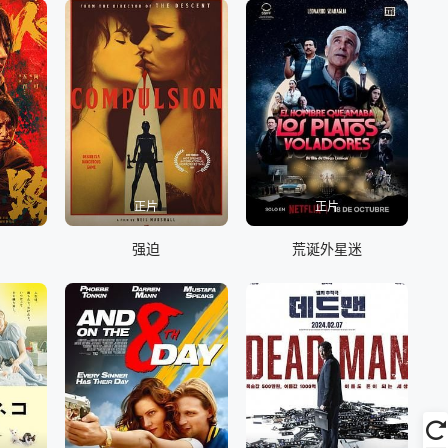
正片
正片
强迫
荒诞外星迷