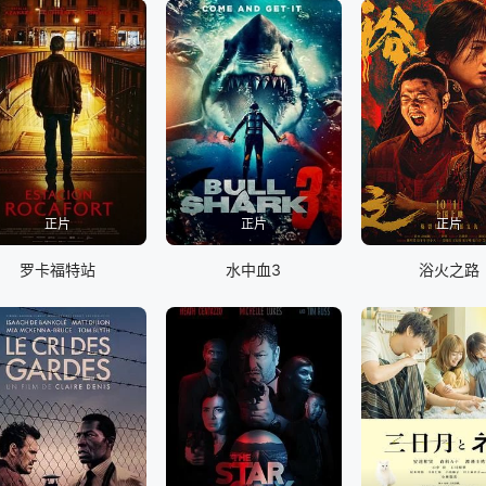
正片
正片
正片
罗卡福特站
水中血3
浴火之路