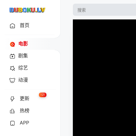
首页
电影
剧集
综艺
动漫
121
更新
热榜
APP