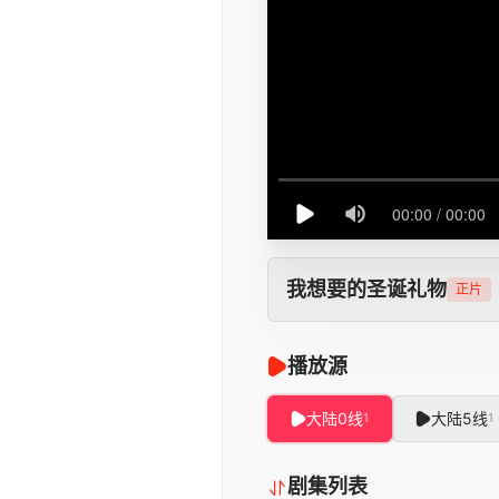
我想要的圣诞礼物
正片
播放源
大陆0线
大陆5线
1
1
剧集列表