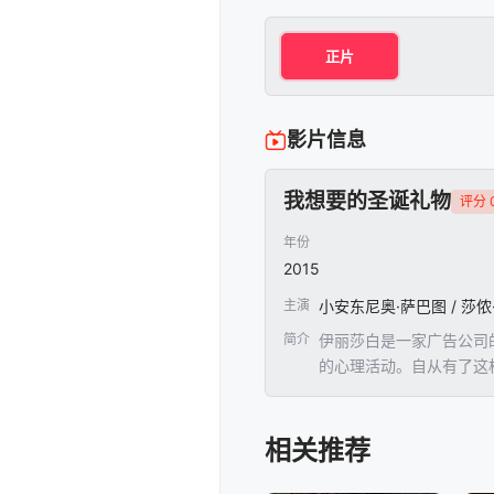
正片
影片信息
我想要的圣诞礼物
评分 0
年份
2015
主演
小安东尼奥·萨巴图 / 莎侬·多赫
简介
伊丽莎白是一家广告公司
的心理活动。自从有了这
切。
相关推荐