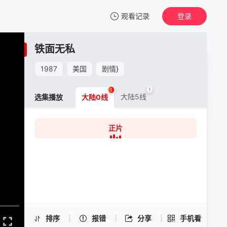
观看记录
登录
我的观影记录
铁面无私
铁面无私
正片
1987
美国
剧情
}
清空
1
1
大陆5线
选集播放
大陆0线
正片
铁面无私 -正片
手机扫一扫继续看
排序
报错
分享
手机看