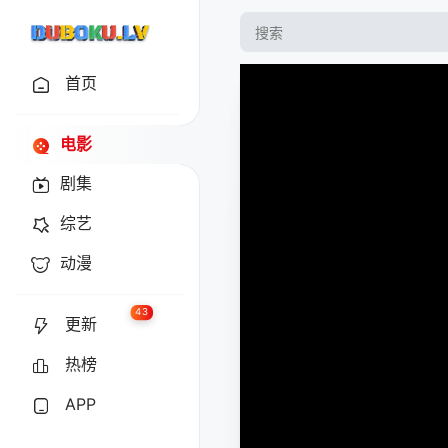
首页
电影
剧集
综艺
动漫
43
更新
热榜
APP