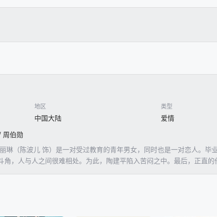
地区
类型
中国大陆
爱情
/ 周伯勋
梨丽琳（陈波儿 饰）是一对受过教育的青年男女，同时也是一对恋人。毕
斗角，人与人之间很难相处。为此，陶建平陷入苦闷之中。最后，正直的
垂涎梨丽琳的美色，不断对其骚扰，梨为了求得一份工作之不易，强忍不
后妻子实在忍受不了老板的欺侮而失去工作，产后意外受了重伤。无奈的丈夫