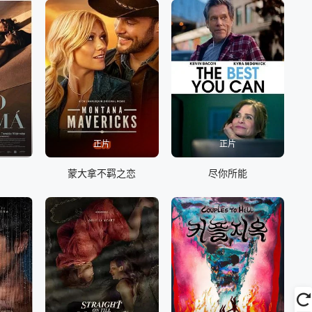
正片
正片
蒙大拿不羁之恋
尽你所能