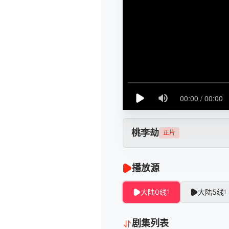
桃李劫
正片
播放源
大陆0线
大陆5线
1
1
剧集列表