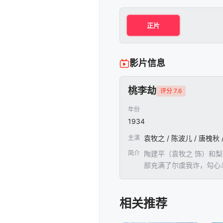
正片
影片信息
桃李劫
评分 7.6
年份
1934
主演
袁牧之 / 陈波儿 / 唐槐秋 
简介
陶建平（袁牧之 饰）和
部充满了尔虞我诈，勾心
是个色狼，一见面，他就
壁，只好去工厂做苦工。最
相关推荐