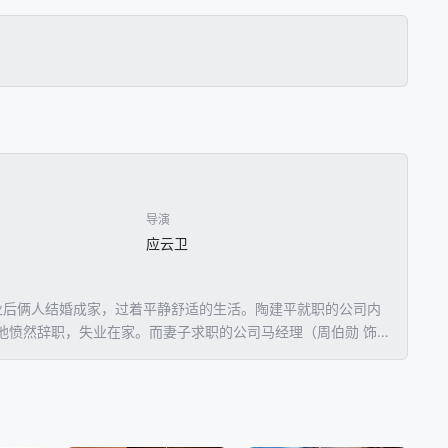
导演
应云卫
业后俩人结婚成家，过着平静舒适的生活。陶建平就职的公司内
他愤然辞职，失业在家。而妻子求职的公司马经理（周伯勋 饰）
悦。失业的陶建平不忍让妻子养活自己，到处求职，却屡屡碰
偷出工钱为妻子看病，却双双走上不归路......©豆瓣