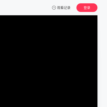
观看记录
登录
我的观影记录
桃李劫
正片
清空