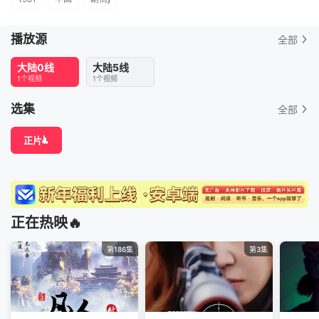
播放源
全部
大陆0线
大陆5线
1个视频
1个视频
选集
全部
正片
正在热映🔥
第186集
第3集