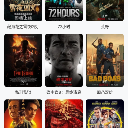
正片
正片
正片
藏海花之雪夜凶灯
72小时
荒野
正片
正片
正片
私刑监狱
碟中谍8：最终清算
凹凸双雄