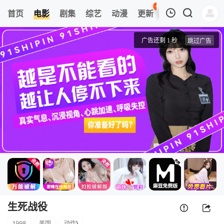
41
首页
电影
剧集
综艺
动漫
更新
热榜
APP
我的观影记录
生死战役
正片
清空
生死战役
1998
美国
动作
}