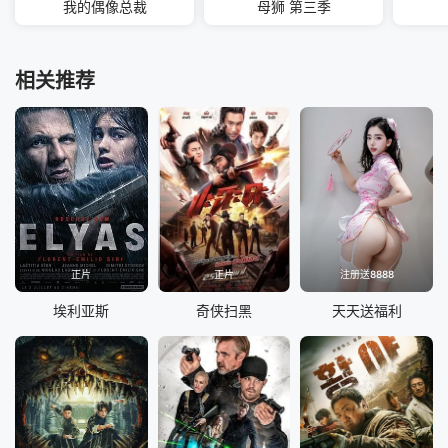
我的偶像总裁
母狮 第三季
相关推荐
正片
正片
注册送8888
埃利亚斯
奇侠扫黑
天天送福利