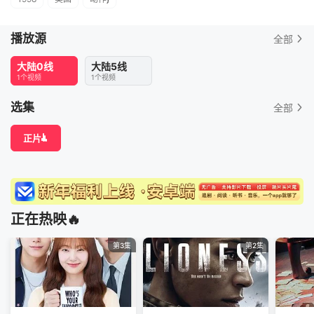
播放源
全部
大陆0线
大陆5线
1个视频
1个视频
选集
全部
正片
正在热映🔥
第3集
第2集