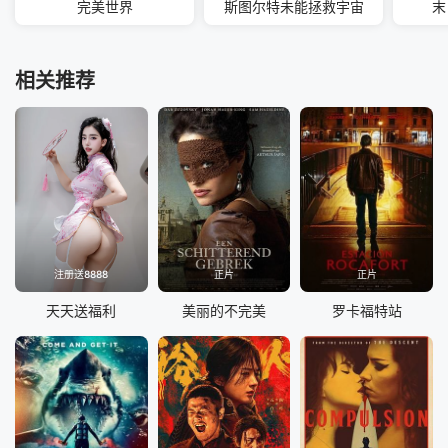
完美世界
斯图尔特未能拯救宇宙
末
相关推荐
注册送8888
正片
正片
天天送福利
美丽的不完美
罗卡福特站