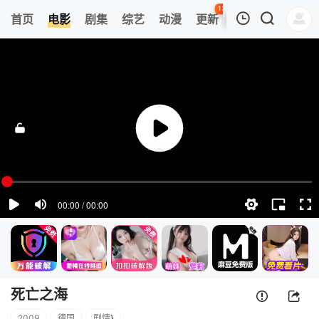
131
首页
电影
剧集
综艺
动漫
更新
热榜
APP
我的观影记录
死亡之海
正片
清空
死亡之海
2009
德国
剧情
}