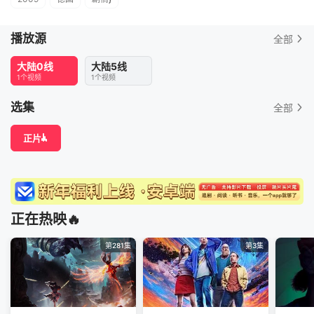
播放源
全部
大陆0线
大陆5线
1个视频
1个视频
选集
全部
正片
正在热映🔥
第281集
第3集