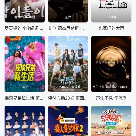
第20240216期
正片
LISA篇
罗英锡的吵吵闹闹 蹦蹦地球游戏厅篇
艾伦·德杰尼勒斯：请你许可
出家门的大声
8集全
20240725 大课间
声生不息·华流季20260214(典藏版)
摇滚兄弟私生活 第二季
怦然心动20岁 第四季
声生不息·华流季