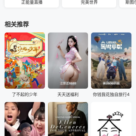
正能量直播
完美世界
斯图
相关推荐
第10期
注册送8888
第260801期
了不起的少年
天天送福利
你钱我花独自旅行4