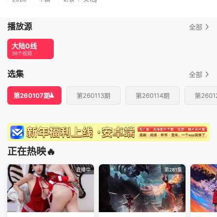
播放源
全部
大陆0线
39个视频
选集
全部
第260107期
第260113期
第260114期
第2601
正在热映🔥
直播中
第281集