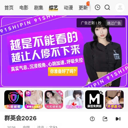
121
首页
电影
剧集
综艺
动漫
更新
热榜
APP
我的观影记录
群英会2026
第260107期
清空
群英会2026
2026
中国
访谈
/
文化
}