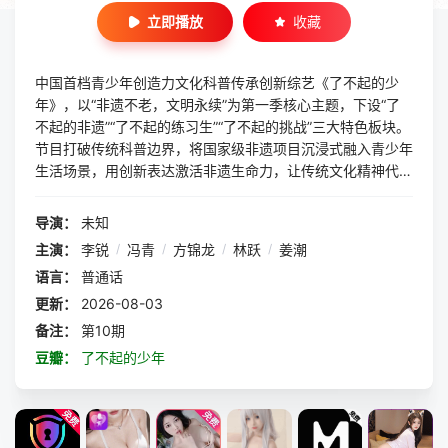
立即播放
收藏
中国首档青少年创造力文化科普传承创新综艺《了不起的少
年》，以“非遗不老，文明永续”为第一季核心主题，下设“了
不起的非遗”“了不起的练习生”“了不起的挑战”三大特色板块。
节目打破传统科普边界，将国家级非遗项目沉浸式融入青少年
生活场景，用创新表达激活非遗生命力，让传统文化精神代代
相传，更让每个少年的梦想在文化传承中绽放璀璨光芒。
导演：
未知
主演：
李锐
/
冯青
/
方锦龙
/
林跃
/
姜潮
语言：
普通话
更新：
2026-08-03
备注：
第10期
豆瓣：
了不起的少年