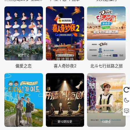
偏爱日记
20251220
5期全
偏爱之恋
喜人奇妙夜2
北斗七行丝路之旅
9期全
第12期加更
12期全