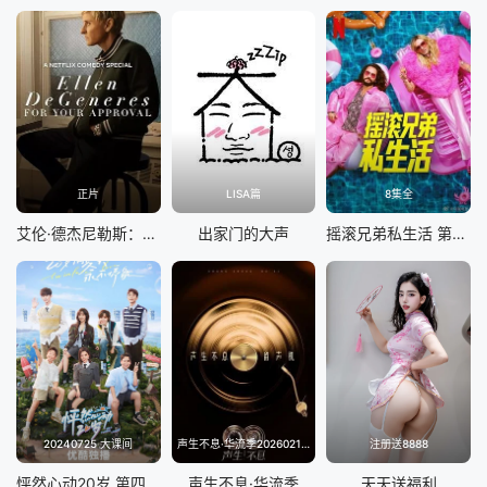
正片
LISA篇
8集全
艾伦·德杰尼勒斯：请你许可
出家门的大声
摇滚兄弟私生活 第二季
20240725 大课间
声生不息·华流季20260214(典藏版)
注册送8888
怦然心动20岁 第四季
声生不息·华流季
天天送福利