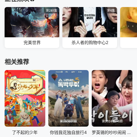
第281集
第6集
完美世界
杀人者的购物中心2
相关推荐
第10期
第260801期
第20240216期
了不起的少年
你钱我花独自旅行4
罗英锡的吵吵闹闹 蹦蹦地球游戏厅篇